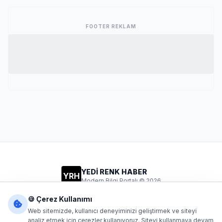
FOOTER REKLAM
YEDİ RENK HABER
YRH
Modern Bilgi Portalı © 2026
Gizlilik
Şartlar
İletişim
🍪 Çerez Kullanımı
Web sitemizde, kullanıcı deneyiminizi geliştirmek ve siteyi
analiz etmek için çerezler kullanıyoruz. Siteyi kullanmaya devam