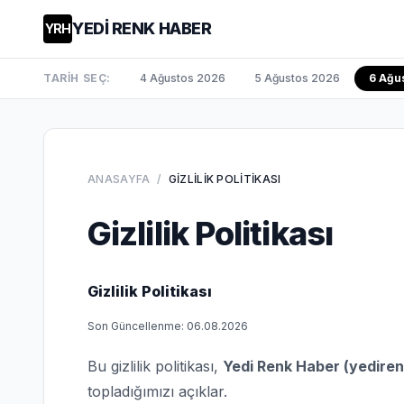
YEDİ RENK HABER
YRH
TARİH SEÇ:
4 Ağustos 2026
5 Ağustos 2026
6 Ağu
ANASAYFA
/
GIZLILIK POLITIKASI
Gizlilik Politikası
Gizlilik Politikası
Son Güncellenme: 06.08.2026
Bu gizlilik politikası,
Yedi Renk Haber (yedire
topladığımızı açıklar.