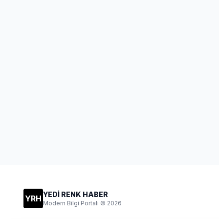
YEDİ RENK HABER
YRH
Modern Bilgi Portalı © 2026