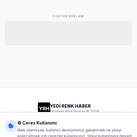
FOOTER REKLAM
YEDİ RENK HABER
YRH
Modern Bilgi Portalı © 2026
Gizlilik
Şartlar
İletişim
🍪 Çerez Kullanımı
Web sitemizde, kullanıcı deneyiminizi geliştirmek ve siteyi
analiz etmek için çerezler kullanıyoruz. Siteyi kullanmaya devam