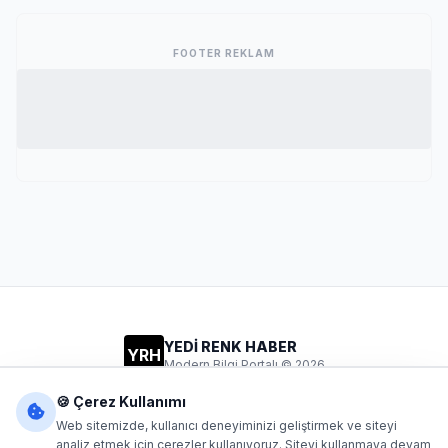
FOOTER REKLAM
YEDİ RENK HABER
YRH
Modern Bilgi Portalı © 2026
Gizlilik
Şartlar
İletişim
🍪 Çerez Kullanımı
Web sitemizde, kullanıcı deneyiminizi geliştirmek ve siteyi
analiz etmek için çerezler kullanıyoruz. Siteyi kullanmaya devam