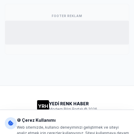
FOOTER REKLAM
YEDİ RENK HABER
YRH
Modern Bilgi Portalı © 2026
Gizlilik
Şartlar
İletişim
🍪 Çerez Kullanımı
Web sitemizde, kullanıcı deneyiminizi geliştirmek ve siteyi
analiz etmek için çerezler kullanıyoruz. Siteyi kullanmaya devam