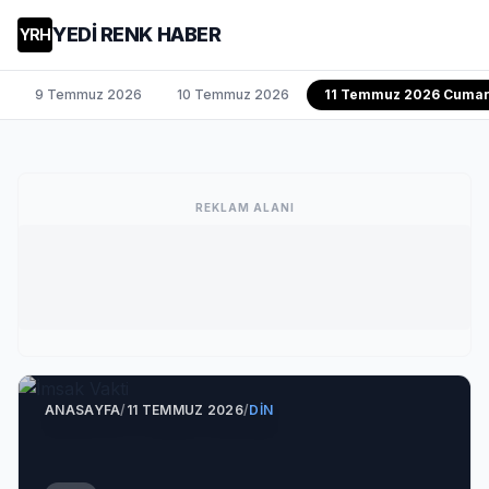
YEDİ RENK HABER
YRH
9 Temmuz 2026
10 Temmuz 2026
11 Temmuz 2026 Cumar
REKLAM ALANI
ANASAYFA
/
11 TEMMUZ 2026
/
DIN