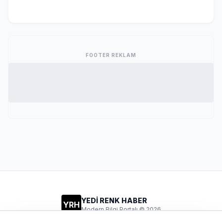
FOOTER REKLAM
YEDİ RENK HABER
YRH
Modern Bilgi Portalı © 2026
Gizlilik
Şartlar
İletişim