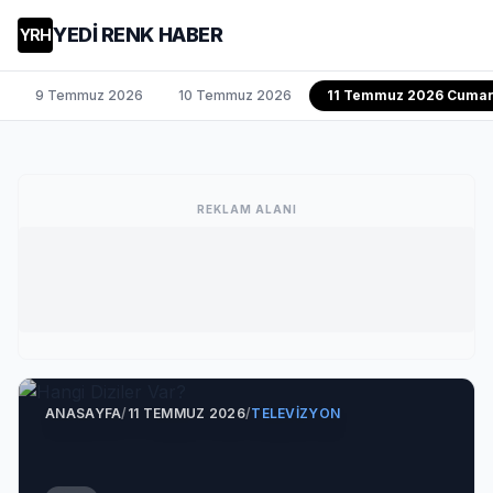
YEDİ RENK HABER
YRH
9 Temmuz 2026
10 Temmuz 2026
11 Temmuz 2026 Cumar
REKLAM ALANI
ANASAYFA
/
11 TEMMUZ 2026
/
TELEVIZYON