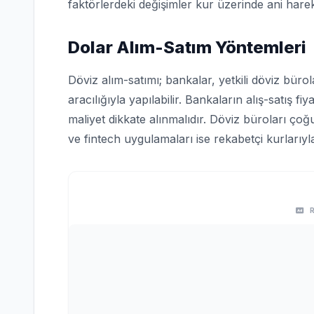
faktörlerdeki değişimler kur üzerinde ani harek
Dolar Alım-Satım Yöntemleri
Döviz alım-satımı; bankalar, yetkili döviz bürol
aracılığıyla yapılabilir. Bankaların alış-satış fi
maliyet dikkate alınmalıdır. Döviz büroları ço
ve fintech uygulamaları ise rekabetçi kurlarıyl