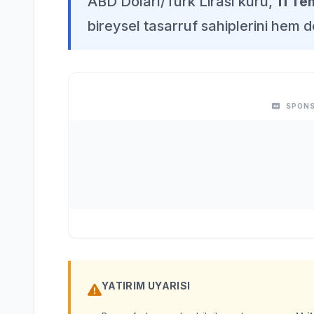
ABD Doları/Türk Lirası kuru,
11 T
bireysel tasarruf sahiplerini hem d
SPONS
YATIRIM UYARISI