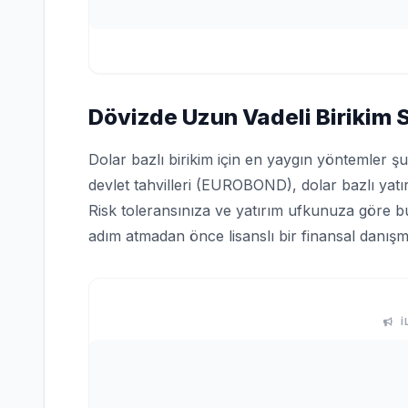
Dövizde Uzun Vadeli Birikim St
Dolar bazlı birikim için en yaygın yöntemler ş
devlet tahvilleri (EUROBOND), dolar bazlı yatır
Risk toleransınıza ve yatırım ufkunuza göre bu 
adım atmadan önce lisanslı bir finansal danışm
İ