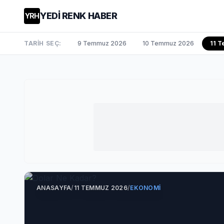
YEDİ RENK HABER
YRH
TARİH SEÇ:
9 Temmuz 2026
10 Temmuz 2026
11 
ANASAYFA
/
11 TEMMUZ 2026
/
EKONOMI