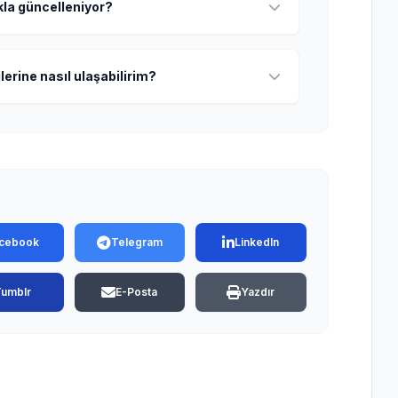
ıkla güncelleniyor?
lerine nasıl ulaşabilirim?
cebook
Telegram
LinkedIn
Tumblr
E-Posta
Yazdır