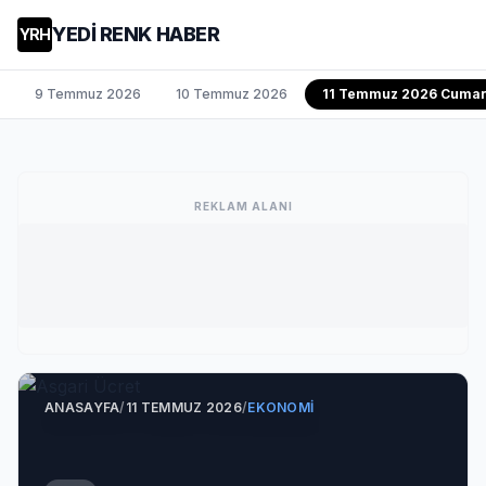
YEDİ RENK HABER
YRH
9 Temmuz 2026
10 Temmuz 2026
11 Temmuz 2026 Cumar
REKLAM ALANI
ANASAYFA
/
11 TEMMUZ 2026
/
EKONOMI