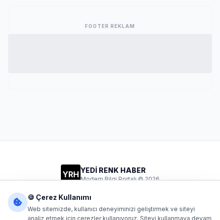
FOOTER REKLAM
YEDİ RENK HABER
YRH
Modern Bilgi Portalı © 2026
Gizlilik
Şartlar
İletişim
🍪 Çerez Kullanımı
Web sitemizde, kullanıcı deneyiminizi geliştirmek ve siteyi
analiz etmek için çerezler kullanıyoruz. Siteyi kullanmaya devam