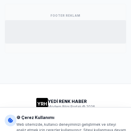
FOOTER REKLAM
YEDİ RENK HABER
YRH
Modern Bilgi Portalı © 2026
Gizlilik
Şartlar
İletişim
🍪 Çerez Kullanımı
Web sitemizde, kullanıcı deneyiminizi geliştirmek ve siteyi
analiz etmek için çerezler kullanıyoruz. Siteyi kullanmaya devam