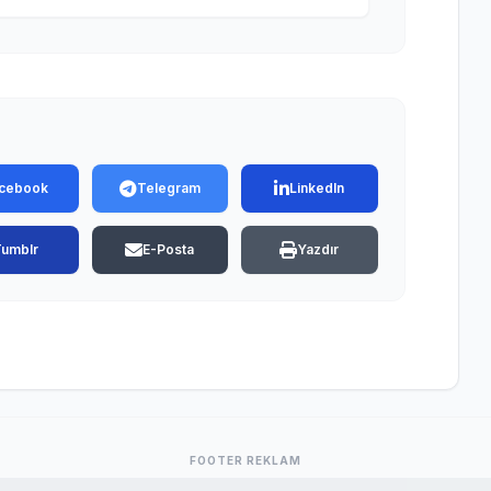
cebook
Telegram
LinkedIn
Tumblr
E-Posta
Yazdır
FOOTER REKLAM