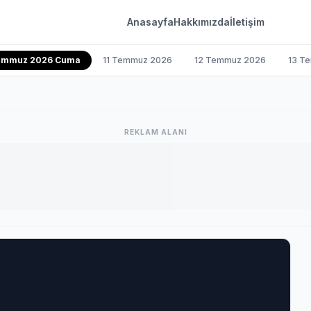
Anasayfa
Hakkımızda
İletişim
emmuz 2026 Cuma
11 Temmuz 2026
12 Temmuz 2026
13 T
REKLAM ALANI