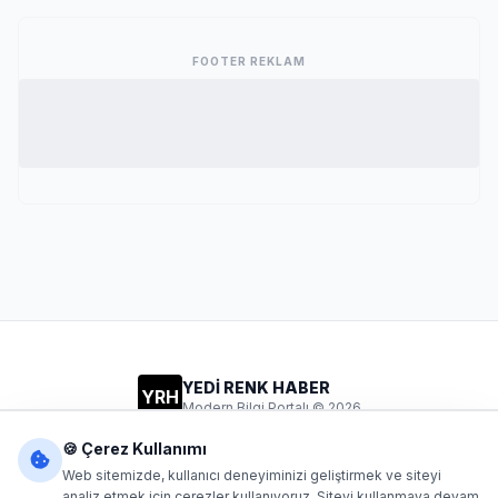
FOOTER REKLAM
YEDİ RENK HABER
YRH
Modern Bilgi Portalı © 2026
Gizlilik
Şartlar
İletişim
🍪 Çerez Kullanımı
Web sitemizde, kullanıcı deneyiminizi geliştirmek ve siteyi
analiz etmek için çerezler kullanıyoruz. Siteyi kullanmaya devam