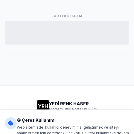
FOOTER REKLAM
YEDİ RENK HABER
YRH
Modern Bilgi Portalı © 2026
Gizlilik
Şartlar
İletişim
🍪 Çerez Kullanımı
Web sitemizde, kullanıcı deneyiminizi geliştirmek ve siteyi
analiz etmek için çerezler kullanıyoruz. Siteyi kullanmaya devam