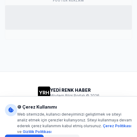
FOOTER REKLAM
YEDİ RENK HABER
YRH
Modern Bilgi Portalı © 2026
Gizlilik
Şartlar
İletişim
🍪 Çerez Kullanımı
Web sitemizde, kullanıcı deneyiminizi geliştirmek ve siteyi
analiz etmek için çerezler kullanıyoruz. Siteyi kullanmaya devam
ederek çerez kullanımını kabul etmiş olursunuz.
Çerez Politikası
Dijital1
- Tüm hakları saklıdır. Kaynak gösterilmeden içerik
ve
Gizlilik Politikası
kopyalanamaz.
Yazılım: Dijital1