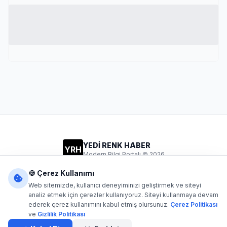
YEDİ RENK HABER
YRH
Modern Bilgi Portalı © 2026
Gizlilik
Şartlar
İletişim
🍪 Çerez Kullanımı
Web sitemizde, kullanıcı deneyiminizi geliştirmek ve siteyi
analiz etmek için çerezler kullanıyoruz. Siteyi kullanmaya devam
ederek çerez kullanımını kabul etmiş olursunuz.
Çerez Politikası
Dijital1
- Tüm hakları saklıdır. Kaynak gösterilmeden içerik
ve
Gizlilik Politikası
kopyalanamaz.
Yazılım: Dijital1