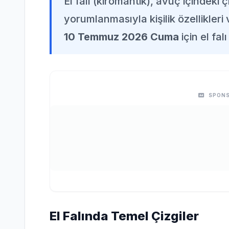
El falı (kiromantik), avuç içindeki 
yorumlanmasıyla kişilik özellikleri
10 Temmuz 2026 Cuma
için el fa
SPONS
El Falında Temel Çizgiler