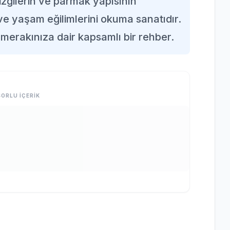
çizgilerin ve parmak yapısının
 ve yaşam eğilimlerini okuma sanatıdır.
lı merakınıza dair kapsamlı bir rehber.
ORLU İÇERİK