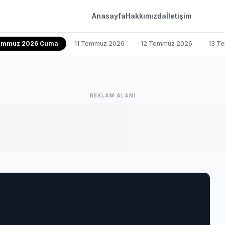
Anasayfa
Hakkımızda
İletişim
emmuz 2026 Cuma
11 Temmuz 2026
12 Temmuz 2026
13 T
REKLAM ALANI