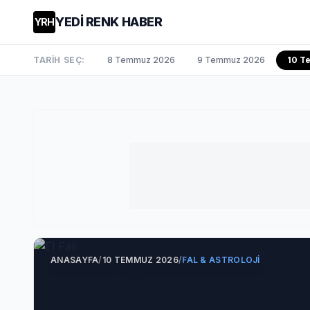
YEDİ RENK HABER
YRH
TARİH SEÇ:
8 Temmuz 2026
9 Temmuz 2026
10 T
ANASAYFA
/
10 TEMMUZ 2026
/
FAL & ASTROLOJI