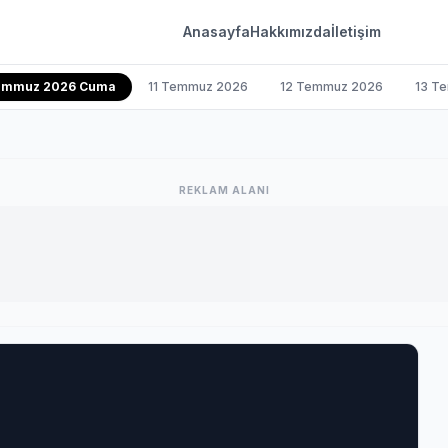
Anasayfa
Hakkımızda
İletişim
emmuz 2026 Cuma
11 Temmuz 2026
12 Temmuz 2026
13 T
REKLAM ALANI