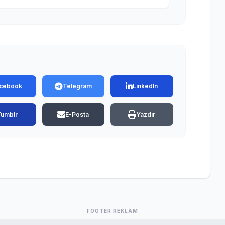
cebook
Telegram
LinkedIn
Tumblr
E-Posta
Yazdır
FOOTER REKLAM