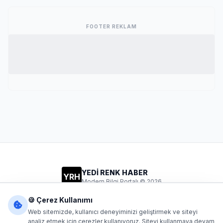
FOOTER REKLAM
YEDİ RENK HABER
YRH
Modern Bilgi Portalı © 2026
Gizlilik
Şartlar
İletişim
🍪 Çerez Kullanımı
Web sitemizde, kullanıcı deneyiminizi geliştirmek ve siteyi
analiz etmek için çerezler kullanıyoruz. Siteyi kullanmaya devam