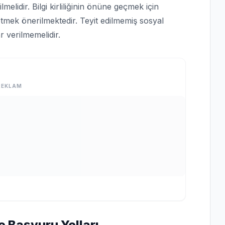
lmelidir. Bilgi kirliliğinin önüne geçmek için
tmek önerilmektedir. Teyit edilmemiş sosyal
 verilmemelidir.
REKLAM
e Başvuru Yolları