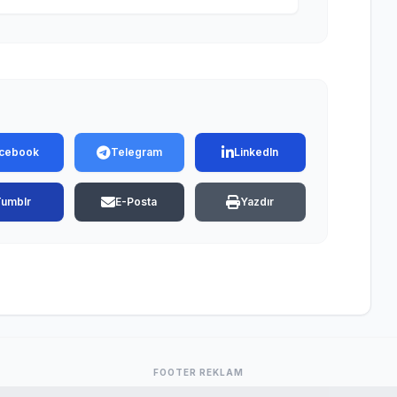
cebook
Telegram
LinkedIn
Tumblr
E-Posta
Yazdır
FOOTER REKLAM