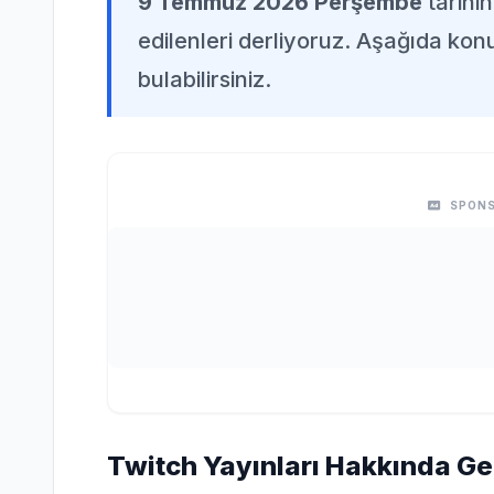
9 Temmuz 2026 Perşembe
tarihi
edilenleri derliyoruz. Aşağıda konuy
bulabilirsiniz.
SPONS
Twitch Yayınları Hakkında Gen