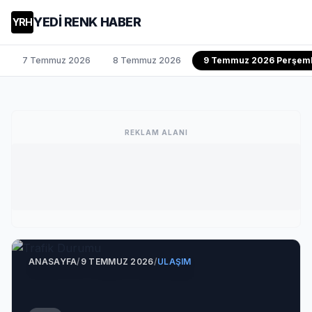
YEDİ RENK HABER
YRH
7 Temmuz 2026
8 Temmuz 2026
9 Temmuz 2026 Perşem
REKLAM ALANI
ANASAYFA
/
9 TEMMUZ 2026
/
ULAŞIM