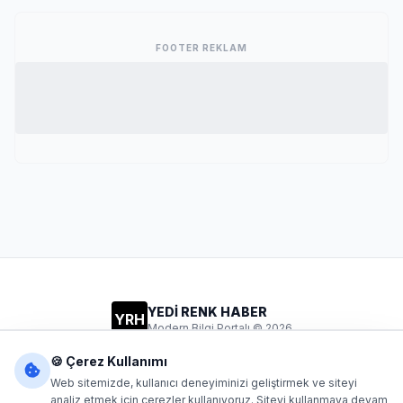
FOOTER REKLAM
YEDİ RENK HABER
YRH
Modern Bilgi Portalı © 2026
Gizlilik
Şartlar
İletişim
🍪 Çerez Kullanımı
Web sitemizde, kullanıcı deneyiminizi geliştirmek ve siteyi
analiz etmek için çerezler kullanıyoruz. Siteyi kullanmaya devam