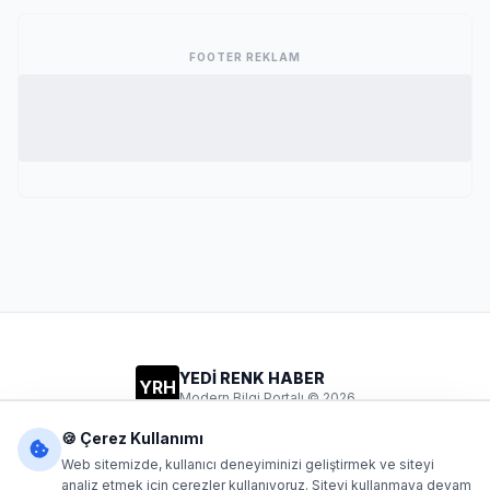
FOOTER REKLAM
YEDİ RENK HABER
YRH
Modern Bilgi Portalı © 2026
Gizlilik
Şartlar
İletişim
🍪 Çerez Kullanımı
Web sitemizde, kullanıcı deneyiminizi geliştirmek ve siteyi
analiz etmek için çerezler kullanıyoruz. Siteyi kullanmaya devam