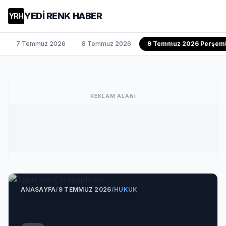
YEDİ RENK HABER
YRH
7 Temmuz 2026
8 Temmuz 2026
9 Temmuz 2026 Perşem
REKLAM ALANI
ANASAYFA
/
9 TEMMUZ 2026
/
HUKUK