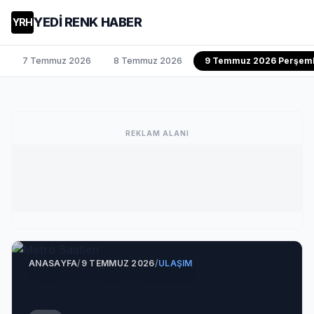
YEDİ RENK HABER
YRH
7 Temmuz 2026
8 Temmuz 2026
9 Temmuz 2026 Perşem
REKLAM ALANI
ANASAYFA
/
9 TEMMUZ 2026
/
ULAŞIM