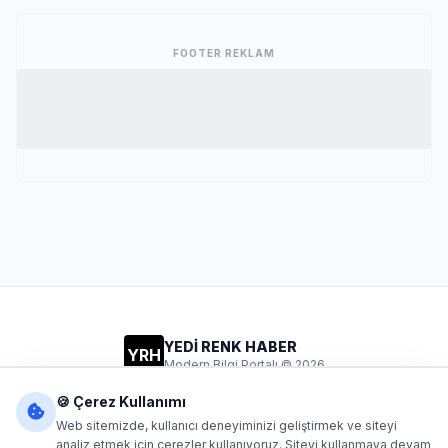
FOOTER REKLAM
YEDİ RENK HABER
YRH
Modern Bilgi Portalı © 2026
Gizlilik
Şartlar
İletişim
🍪 Çerez Kullanımı
Web sitemizde, kullanıcı deneyiminizi geliştirmek ve siteyi
analiz etmek için çerezler kullanıyoruz. Siteyi kullanmaya devam