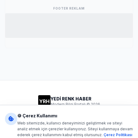
FOOTER REKLAM
YEDİ RENK HABER
YRH
Modern Bilgi Portalı © 2026
Gizlilik
Şartlar
İletişim
🍪 Çerez Kullanımı
Web sitemizde, kullanıcı deneyiminizi geliştirmek ve siteyi
analiz etmek için çerezler kullanıyoruz. Siteyi kullanmaya devam
ederek çerez kullanımını kabul etmiş olursunuz.
Çerez Politikası
Dijital1
- Tüm hakları saklıdır. Kaynak gösterilmeden içerik