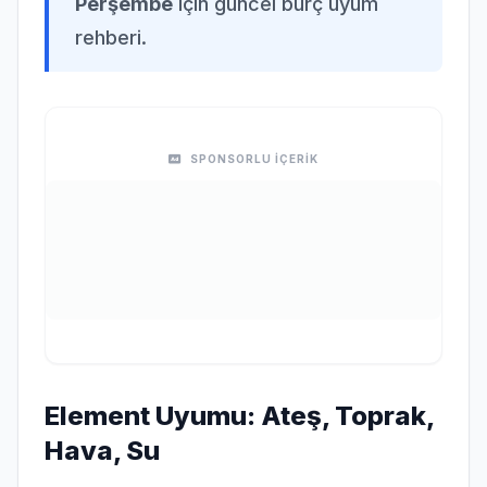
Perşembe
için güncel burç uyum
rehberi.
SPONSORLU İÇERİK
Element Uyumu: Ateş, Toprak,
Hava, Su