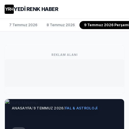
YEDİ RENK HABER
YRH
7 Temmuz 2026
8 Temmuz 2026
9 Temmuz 2026 Perşem
REKLAM ALANI
ANASAYFA
/
9 TEMMUZ 2026
/
FAL & ASTROLOJI