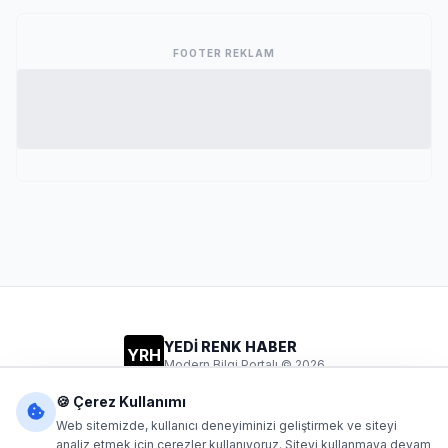
FOOTER REKLAM
YEDİ RENK HABER
YRH
Modern Bilgi Portalı © 2026
Gizlilik
Şartlar
İletişim
🍪 Çerez Kullanımı
Web sitemizde, kullanıcı deneyiminizi geliştirmek ve siteyi
analiz etmek için çerezler kullanıyoruz. Siteyi kullanmaya devam