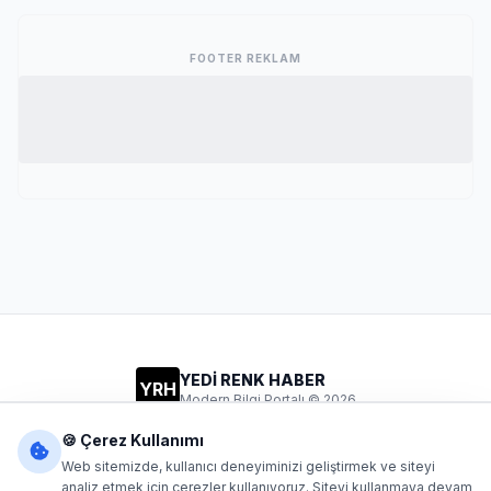
FOOTER REKLAM
YEDİ RENK HABER
YRH
Modern Bilgi Portalı © 2026
Gizlilik
Şartlar
İletişim
🍪 Çerez Kullanımı
Web sitemizde, kullanıcı deneyiminizi geliştirmek ve siteyi
analiz etmek için çerezler kullanıyoruz. Siteyi kullanmaya devam