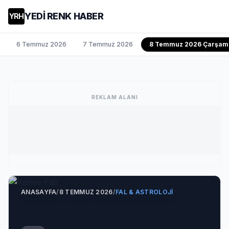
YEDİ RENK HABER
YRH
6 Temmuz 2026
7 Temmuz 2026
8 Temmuz 2026 Çarşam
REKLAM ALANI
ANASAYFA
/
8 TEMMUZ 2026
/
FAL & ASTROLOJI