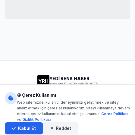
YEDİ RENK HABER
YRH
Modern Bilgi Portalı © 2026
Gizlilik
Şartlar
İletişim
🍪 Çerez Kullanımı
Web sitemizde, kullanıcı deneyiminizi geliştirmek ve siteyi
analiz etmek için çerezler kullanıyoruz. Siteyi kullanmaya devam
ederek çerez kullanımını kabul etmiş olursunuz.
Çerez Politikası
Dijital1
- Tüm hakları saklıdır. Kaynak gösterilmeden içerik
ve
Gizlilik Politikası
kopyalanamaz.
Yazılım: Dijital1
Kabul Et
Reddet