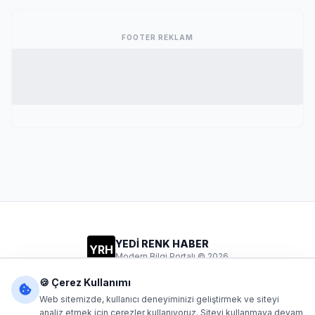
FOOTER REKLAM
YEDİ RENK HABER
YRH
Modern Bilgi Portalı © 2026
Gizlilik
Şartlar
İletişim
🍪 Çerez Kullanımı
Web sitemizde, kullanıcı deneyiminizi geliştirmek ve siteyi
analiz etmek için çerezler kullanıyoruz. Siteyi kullanmaya devam