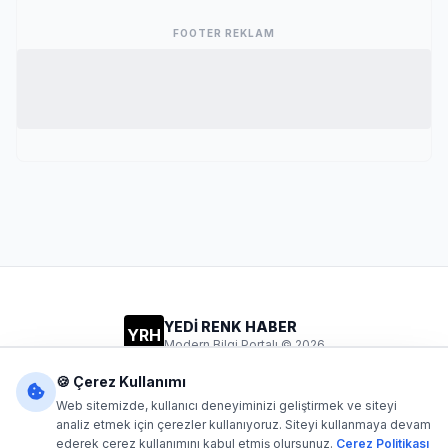
FOOTER REKLAM
YEDİ RENK HABER
YRH
Modern Bilgi Portalı © 2026
Gizlilik
Şartlar
İletişim
🍪 Çerez Kullanımı
Web sitemizde, kullanıcı deneyiminizi geliştirmek ve siteyi
analiz etmek için çerezler kullanıyoruz. Siteyi kullanmaya devam
ederek çerez kullanımını kabul etmiş olursunuz.
Çerez Politikası
Dijital1
- Tüm hakları saklıdır. Kaynak gösterilmeden içerik