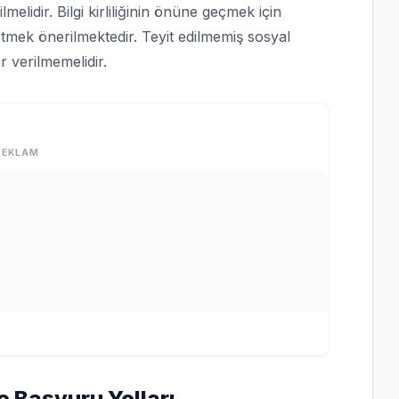
lmelidir. Bilgi kirliliğinin önüne geçmek için
tmek önerilmektedir. Teyit edilmemiş sosyal
 verilmemelidir.
REKLAM
e Başvuru Yolları