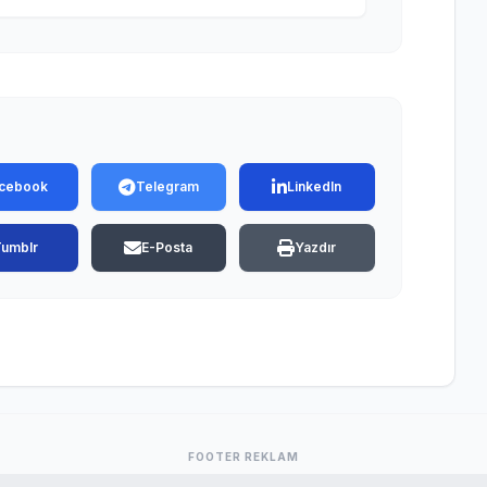
cebook
Telegram
LinkedIn
Tumblr
E-Posta
Yazdır
FOOTER REKLAM