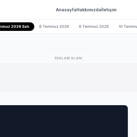
Anasayfa
Hakkımızda
İletişim
mmuz 2026 Salı
8 Temmuz 2026
9 Temmuz 2026
10 Temmu
REKLAM ALANI