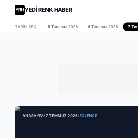
YEDİ RENK HABER
YRH
TARİH SEÇ:
5 Temmuz 2026
6 Temmuz 2026
7 Te
ANASAYFA
/
7 TEMMUZ 2026
/
EĞLENCE