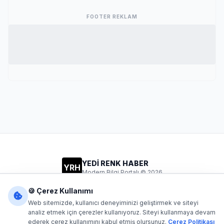
FOOTER REKLAM
YEDİ RENK HABER
YRH
Modern Bilgi Portalı © 2026
Gizlilik
Şartlar
İletişim
🍪 Çerez Kullanımı
Web sitemizde, kullanıcı deneyiminizi geliştirmek ve siteyi
analiz etmek için çerezler kullanıyoruz. Siteyi kullanmaya devam
ederek çerez kullanımını kabul etmiş olursunuz.
Çerez Politikası
Dijital1
- Tüm hakları saklıdır. Kaynak gösterilmeden içerik