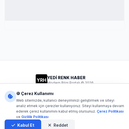
YEDİ RENK HABER
YRH
Modern Bilgi Portalı © 2026
Gizlilik
Şartlar
İletişim
🍪 Çerez Kullanımı
Web sitemizde, kullanıcı deneyiminizi geliştirmek ve siteyi
analiz etmek için çerezler kullanıyoruz. Siteyi kullanmaya devam
ederek çerez kullanımını kabul etmiş olursunuz.
Çerez Politikası
Dijital1
- Tüm hakları saklıdır. Kaynak gösterilmeden içerik
ve
Gizlilik Politikası
kopyalanamaz.
Yazılım: Dijital1
Kabul Et
Reddet