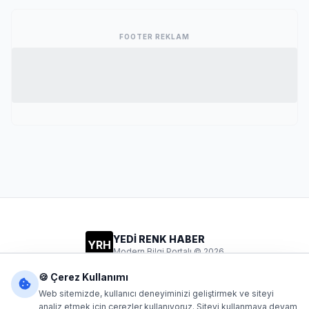
FOOTER REKLAM
YEDİ RENK HABER
YRH
Modern Bilgi Portalı © 2026
Gizlilik
Şartlar
İletişim
🍪 Çerez Kullanımı
Web sitemizde, kullanıcı deneyiminizi geliştirmek ve siteyi
analiz etmek için çerezler kullanıyoruz. Siteyi kullanmaya devam