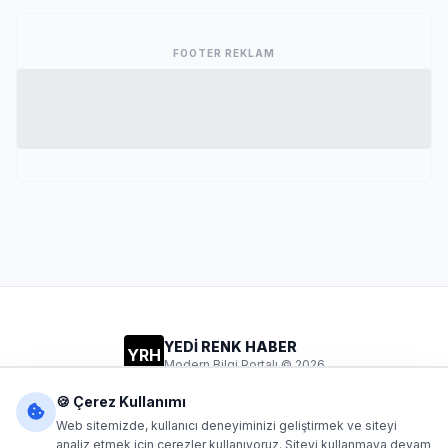
FOOTER REKLAM
YEDİ RENK HABER
YRH
Modern Bilgi Portalı © 2026
Gizlilik
Şartlar
İletişim
🍪 Çerez Kullanımı
Web sitemizde, kullanıcı deneyiminizi geliştirmek ve siteyi
analiz etmek için çerezler kullanıyoruz. Siteyi kullanmaya devam