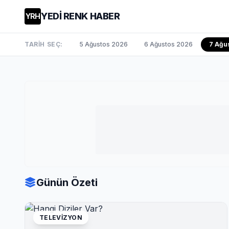
YEDİ RENK HABER
YRH
TARİH SEÇ:
5 Ağustos 2026
6 Ağustos 2026
7 Ağu
Günün Özeti
TELEVIZYON