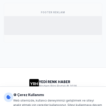
FOOTER REKLAM
YEDİ RENK HABER
YRH
Modern Bilgi Portalı © 2026
Gizlilik
Şartlar
İletişim
🍪 Çerez Kullanımı
Web sitemizde, kullanıcı deneyiminizi geliştirmek ve siteyi
analiz etmek için çerezler kullanıyoruz. Siteyi kullanmaya devam