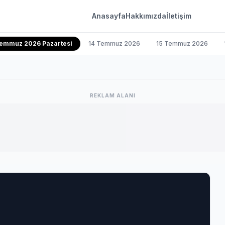
Anasayfa
Hakkımızda
İletişim
Temmuz 2026 Pazartesi
14 Temmuz 2026
15 Temmuz 2026
REKLAM ALANI