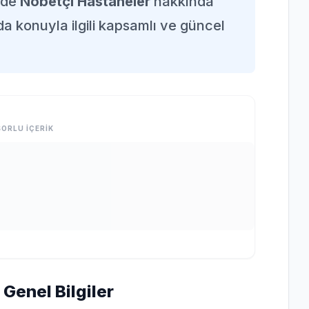
nde
Nöbetçi Hastaneler
hakkında
da konuyla ilgili kapsamlı ve güncel
ORLU İÇERİK
Genel Bilgiler