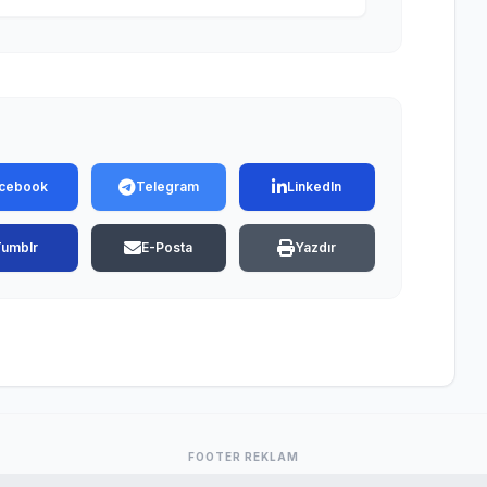
cebook
Telegram
LinkedIn
Tumblr
E-Posta
Yazdır
FOOTER REKLAM