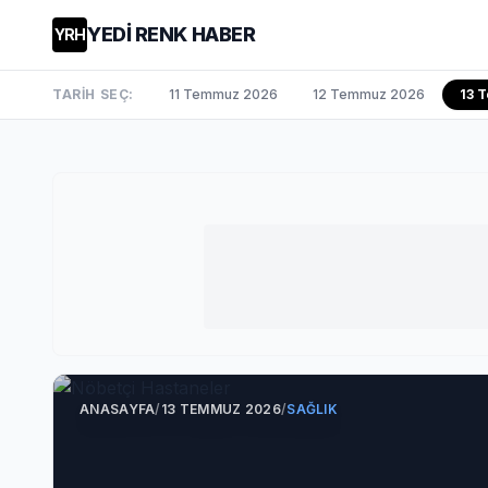
YEDİ RENK HABER
YRH
TARİH SEÇ:
11 Temmuz 2026
12 Temmuz 2026
13 
ANASAYFA
/
13 TEMMUZ 2026
/
SAĞLIK