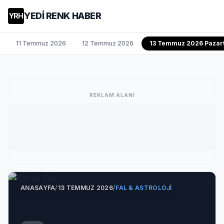
YEDİ RENK HABER
YRH
11 Temmuz 2026
12 Temmuz 2026
13 Temmuz 2026 Pazart
REKLAM ALANI
ANASAYFA
/
13 TEMMUZ 2026
/
FAL & ASTROLOJI