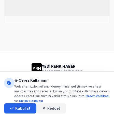
YEDİ RENK HABER
YRH
Modern Bilgi Portalı © 2026
Gizlilik
Şartlar
İletişim
🍪 Çerez Kullanımı
Web sitemizde, kullanıcı deneyiminizi geliştirmek ve siteyi
analiz etmek için çerezler kullanıyoruz. Siteyi kullanmaya devam
ederek çerez kullanımını kabul etmiş olursunuz.
Çerez Politikası
Dijital1
- Tüm hakları saklıdır. Kaynak gösterilmeden içerik
ve
Gizlilik Politikası
kopyalanamaz.
Yazılım: Dijital1
Kabul Et
Reddet