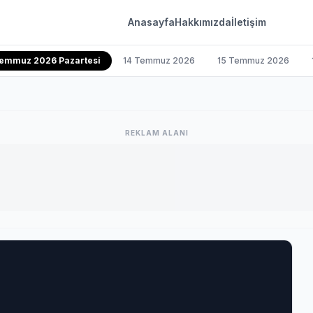
Anasayfa
Hakkımızda
İletişim
Temmuz 2026 Pazartesi
14 Temmuz 2026
15 Temmuz 2026
REKLAM ALANI