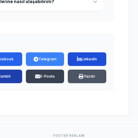
lerine nasıl ulaşabilirim?
cebook
Telegram
LinkedIn
Tumblr
E-Posta
Yazdır
FOOTER REKLAM