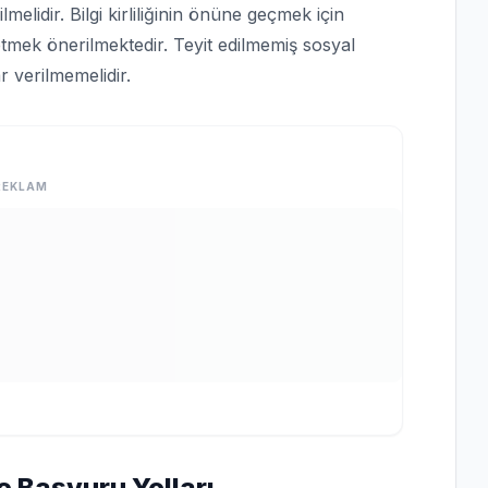
lmelidir. Bilgi kirliliğinin önüne geçmek için
tmek önerilmektedir. Teyit edilmemiş sosyal
 verilmemelidir.
REKLAM
e Başvuru Yolları