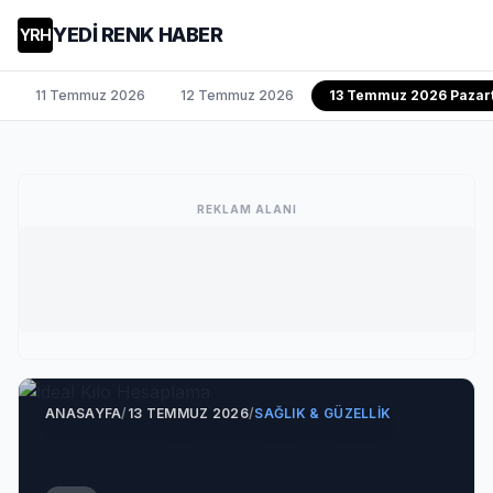
YEDİ RENK HABER
YRH
11 Temmuz 2026
12 Temmuz 2026
13 Temmuz 2026 Pazart
REKLAM ALANI
ANASAYFA
/
13 TEMMUZ 2026
/
SAĞLIK & GÜZELLIK