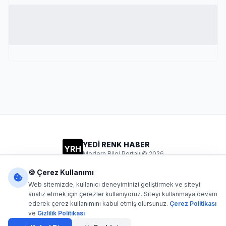
YEDİ RENK HABER
YRH
Modern Bilgi Portalı © 2026
Gizlilik
Şartlar
İletişim
🍪 Çerez Kullanımı
Web sitemizde, kullanıcı deneyiminizi geliştirmek ve siteyi
analiz etmek için çerezler kullanıyoruz. Siteyi kullanmaya devam
ederek çerez kullanımını kabul etmiş olursunuz.
Çerez Politikası
Dijital1
- Tüm hakları saklıdır. Kaynak gösterilmeden içerik
ve
Gizlilik Politikası
kopyalanamaz.
Yazılım: Dijital1