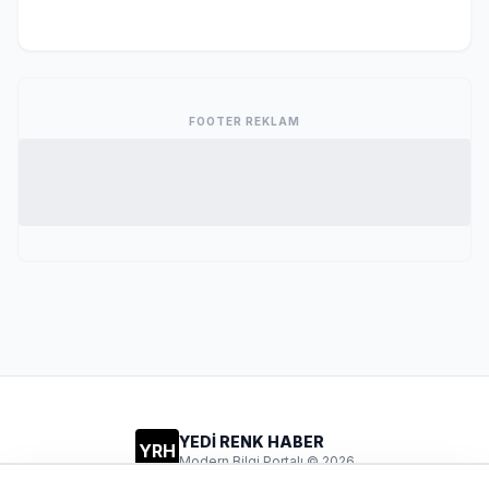
FOOTER REKLAM
YEDİ RENK HABER
YRH
Modern Bilgi Portalı © 2026
Gizlilik
Şartlar
İletişim