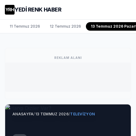
YEDİ RENK HABER
YRH
11 Temmuz 2026
12 Temmuz 2026
13 Temmuz 2026 Pazart
REKLAM ALANI
ANASAYFA
/
13 TEMMUZ 2026
/
TELEVIZYON