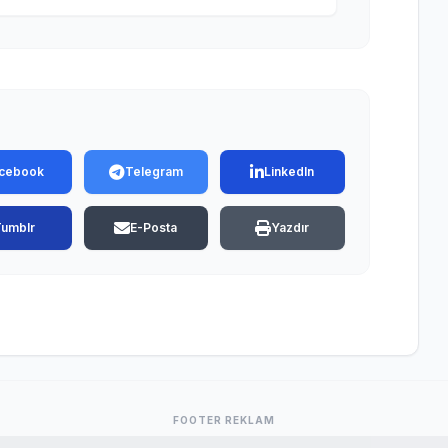
cebook
Telegram
LinkedIn
Tumblr
E-Posta
Yazdır
FOOTER REKLAM