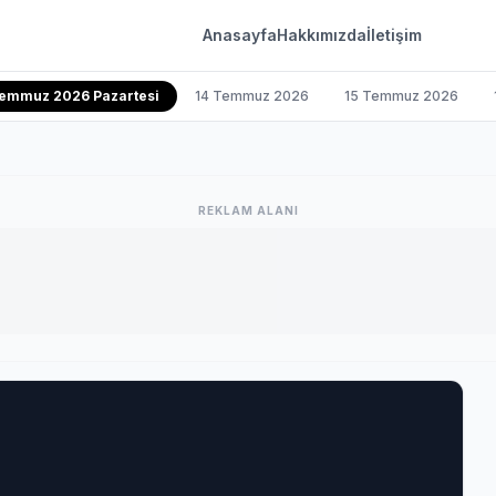
Anasayfa
Hakkımızda
İletişim
Temmuz 2026 Pazartesi
14 Temmuz 2026
15 Temmuz 2026
REKLAM ALANI