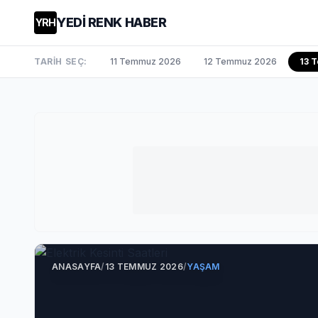
YEDİ RENK HABER
YRH
TARİH SEÇ:
11 Temmuz 2026
12 Temmuz 2026
13 
ANASAYFA
/
13 TEMMUZ 2026
/
YAŞAM