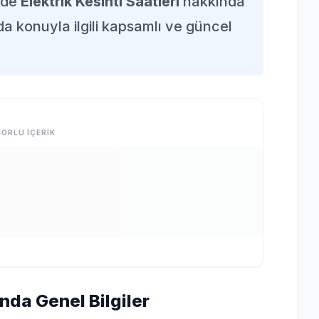
nde
Elektrik Kesinti Saatleri
hakkında
da konuyla ilgili kapsamlı ve güncel
ORLU İÇERİK
ında Genel Bilgiler