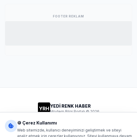
FOOTER REKLAM
YEDİ RENK HABER
YRH
Modern Bilgi Portalı © 2026
Gizlilik
Şartlar
İletişim
🍪 Çerez Kullanımı
Web sitemizde, kullanıcı deneyiminizi geliştirmek ve siteyi
analiz etmek için çerezler kullanıyoruz. Siteyi kullanmaya devam