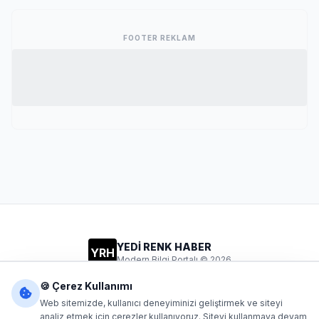
FOOTER REKLAM
YEDİ RENK HABER
YRH
Modern Bilgi Portalı © 2026
Gizlilik
Şartlar
İletişim
🍪 Çerez Kullanımı
Web sitemizde, kullanıcı deneyiminizi geliştirmek ve siteyi
analiz etmek için çerezler kullanıyoruz. Siteyi kullanmaya devam