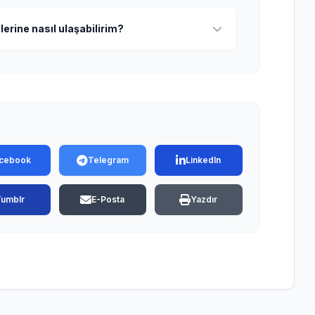
lerine nasıl ulaşabilirim?
cebook
Telegram
LinkedIn
Tumblr
E-Posta
Yazdır