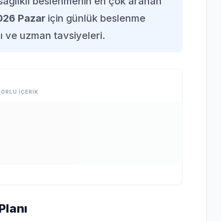
e sağlıklı beslenmenin en çok aranan
026 Pazar
için günlük beslenme
rı ve uzman tavsiyeleri.
ORLU İÇERİK
Planı