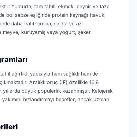
iktir: Yumurta, tam tahıllı ekmek, peynir ve taze
e bol sebze eşliğinde protein kaynağı (tavuk,
ğinde daha hafif; çorba, salata ve az
rde meyve, kuruyemiş veya yoğurt, şeker
gramları
tahıl ağırlıklı yapısıyla hem sağlıklı hem de
ıkmaktadır. Aralıklı oruç (IF) özellikle 16:8
 yıllarda büyük popülerlik kazanmıştır. Ketojenik
ğ yakımını hızlandırmayı hedefler; ancak uzman
ileri