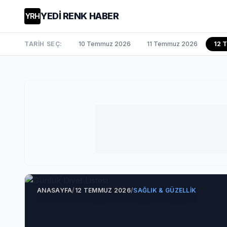
YEDİ RENK HABER
YRH
TARİH SEÇ:
10 Temmuz 2026
11 Temmuz 2026
12 
ANASAYFA
/
12 TEMMUZ 2026
/
SAĞLIK & GÜZELLIK