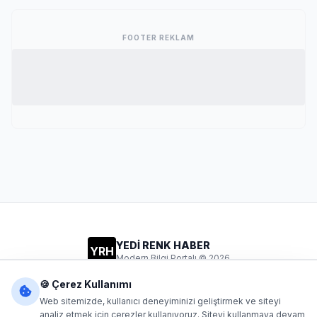
FOOTER REKLAM
YEDİ RENK HABER
YRH
Modern Bilgi Portalı © 2026
Gizlilik
Şartlar
İletişim
🍪 Çerez Kullanımı
Web sitemizde, kullanıcı deneyiminizi geliştirmek ve siteyi
analiz etmek için çerezler kullanıyoruz. Siteyi kullanmaya devam