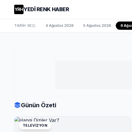
YEDİ RENK HABER
YRH
TARİH SEÇ:
4 Ağustos 2026
5 Ağustos 2026
6 Ağu
Günün Özeti
TELEVIZYON