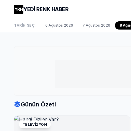
YEDİ RENK HABER
YRH
TARİH SEÇ:
6 Ağustos 2026
7 Ağustos 2026
8 Ağu
Günün Özeti
TELEVIZYON