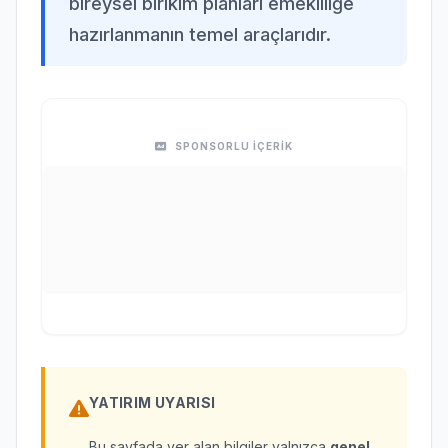
bireysel birikim planları emekliliğe
hazırlanmanın temel araçlarıdır.
SPONSORLU İÇERİK
YATIRIM UYARISI
Bu sayfada yer alan bilgiler yalnızca
genel