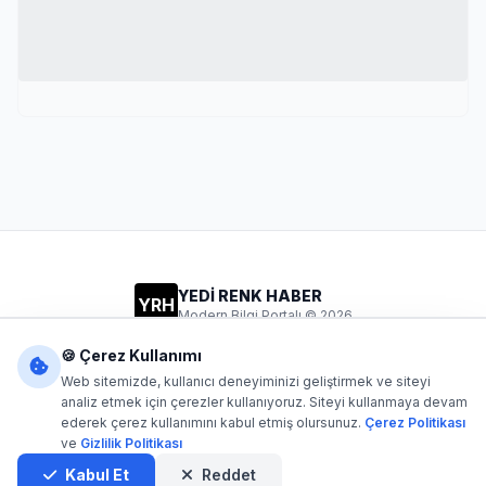
YEDİ RENK HABER
YRH
Modern Bilgi Portalı © 2026
Gizlilik
Şartlar
İletişim
🍪 Çerez Kullanımı
Web sitemizde, kullanıcı deneyiminizi geliştirmek ve siteyi
analiz etmek için çerezler kullanıyoruz. Siteyi kullanmaya devam
ederek çerez kullanımını kabul etmiş olursunuz.
Çerez Politikası
Dijital1
- Tüm hakları saklıdır. Kaynak gösterilmeden içerik
ve
Gizlilik Politikası
kopyalanamaz.
Yazılım: Dijital1
Kabul Et
Reddet