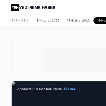
YEDİ RENK HABER
YRH
TARİH SEÇ:
14 Haziran 2026
15 Haziran 2026
16 Ha
ANASAYFA
/
16 HAZIRAN 2026
/
EĞLENCE