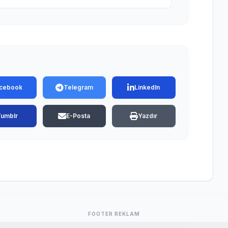
cebook
Telegram
LinkedIn
Tumblr
E-Posta
Yazdır
FOOTER REKLAM