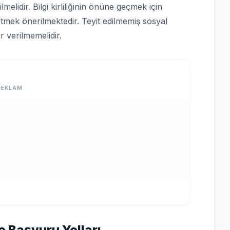
lmelidir. Bilgi kirliliğinin önüne geçmek için
tmek önerilmektedir. Teyit edilmemiş sosyal
 verilmemelidir.
REKLAM
e Başvuru Yolları