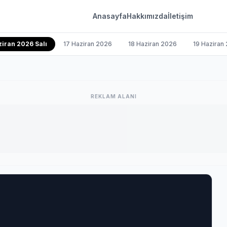
Anasayfa
Hakkımızda
İletişim
ziran 2026 Salı
17 Haziran 2026
18 Haziran 2026
19 Haziran
REKLAM ALANI