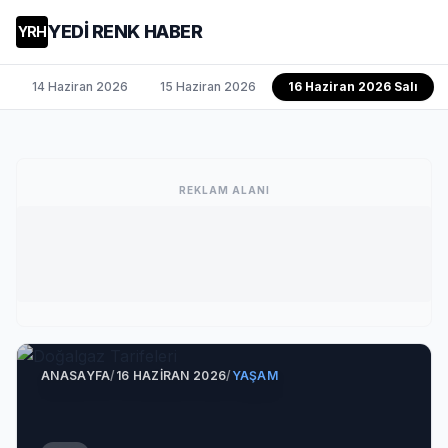
YEDİ RENK HABER
YRH
14 Haziran 2026
15 Haziran 2026
16 Haziran 2026 Salı
REKLAM ALANI
ANASAYFA
/
16 HAZIRAN 2026
/
YAŞAM