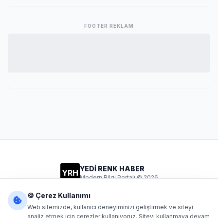
FOOTER REKLAM
YEDİ RENK HABER
YRH
Modern Bilgi Portalı © 2026
Gizlilik
Şartlar
İletişim
🍪 Çerez Kullanımı
Web sitemizde, kullanıcı deneyiminizi geliştirmek ve siteyi
analiz etmek için çerezler kullanıyoruz. Siteyi kullanmaya devam